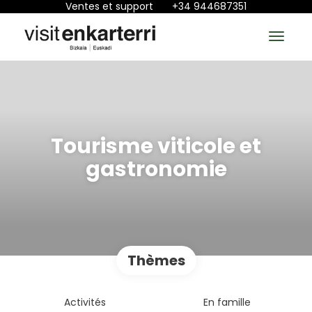
Ventes et support
+34 944687351
Tourisme viticole et
gastronomie
Thèmes
Activités
En famille