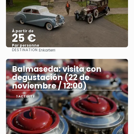
À partir de
25 €
Par personne
DESTINATION:
Enkarterri
Afficher
Balmaseda: visita con
degustación (22 de
noviembre / 12:00)
1 ACTIVITÉ