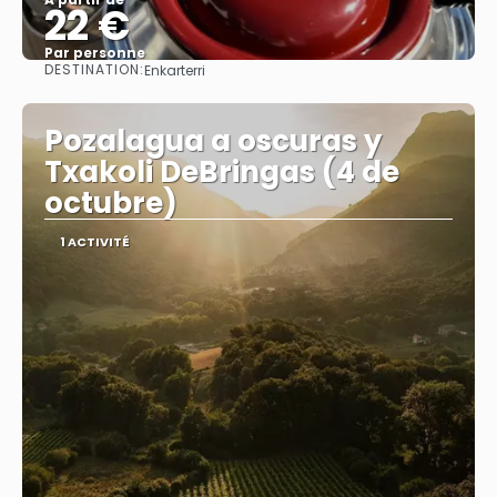
22 €
Par personne
DESTINATION:
Enkarterri
Afficher
Pozalagua a oscuras y
Txakoli DeBringas (4 de
octubre)
1 ACTIVITÉ