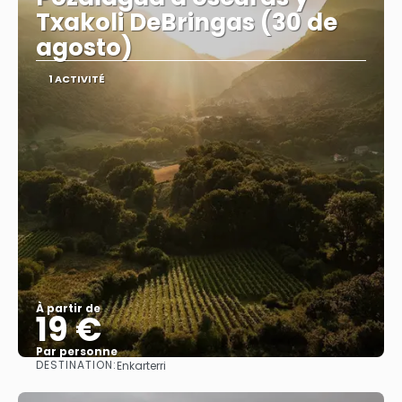
Txakoli DeBringas (30 de
agosto)
1 ACTIVITÉ
À partir de
19 €
Par personne
DESTINATION:
Enkarterri
Afficher