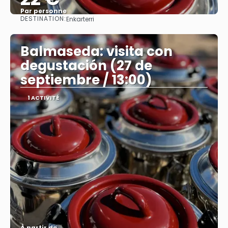
Par personne
DESTINATION:
Enkarterri
Afficher
Balmaseda: visita con
degustación (27 de
septiembre / 13:00)
1 ACTIVITÉ
À partir de