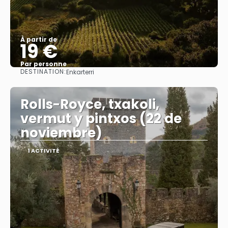
À partir de
19 €
Par personne
DESTINATION:
Enkarterri
Afficher
Rolls-Royce, txakoli,
vermut y pintxos (22 de
noviembre)
1 ACTIVITÉ