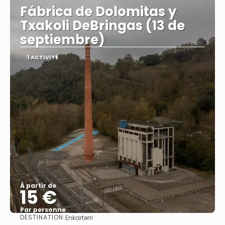
Fábrica de Dolomitas y
Txakoli DeBringas (13 de
septiembre)
1 ACTIVITÉ
À partir de
15 €
Par personne
DESTINATION:
Enkarterri
Afficher