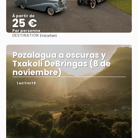
À partir de
25 €
Par personne
DESTINATION:
Enkarterri
Afficher
Pozalagua a oscuras y
Txakoli DeBringas (8 de
noviembre)
1 ACTIVITÉ