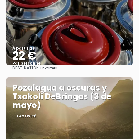
À partir de
22 €
Par personne
DESTINATION:
Enkarterri
Afficher
Pozalagua a oscuras y
Txakoli DeBringas (3 de
mayo)
1 ACTIVITÉ