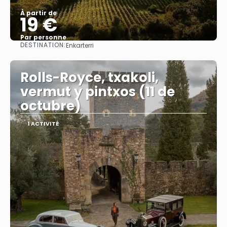
À partir de
19 €
Par personne
DESTINATION:
Enkarterri
Afficher
Rolls-Royce, txakoli,
vermut y pintxos (11 de
octubre)
1 ACTIVITÉ