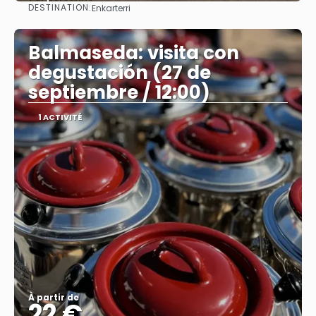
DESTINATION:
Enkarterri
Afficher
Balmaseda: visita con
degustación (27 de
septiembre / 12:00)
1 ACTIVITÉ
À partir de
22 €