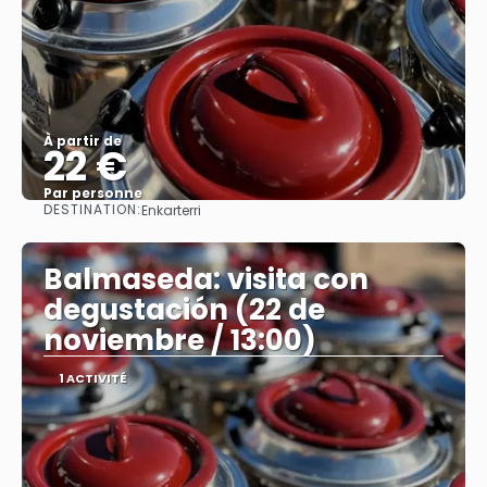
À partir de
22 €
Par personne
DESTINATION:
Enkarterri
Afficher
Balmaseda: visita con
degustación (22 de
noviembre / 13:00)
1 ACTIVITÉ