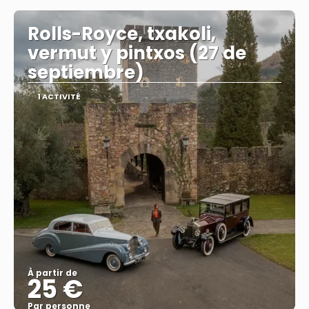
Rolls-Royce, txakoli,
vermut y pintxos (27 de
septiembre)
1 ACTIVITÉ
À partir de
25 €
Par personne