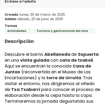
En base a 1 adulto
Creado:
lunes, 30 de marzo de 2026
Salida:
sábado, 20 de junio de 2026
Temas
Actividades
Turismo y gastronomía del vino
Descripción
Descubre el barrio 
Abellaneda 
de 
Sopuerta 
en una 
visita guiada 
con 
cata de txakoli
. 
Aquí se encuentran la conocida 
Casa de 
Juntas
 (reconvertida en el Museo de Las 
Encartaciones) y la 
torre de Urrutia
. Tras 
visitar el entorno, nos dirigiremos al viñedo 
de 
Txa Txabarri
 para conocer el proceso de 
elaboración desde la cepa hasta la copa. 
Terminaremos la jornada degustando sus 