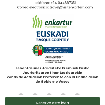
Teléfono: +34 944687351
Correo electrónico:
travel@visitenkarterri.com
Lehentasunez Jarduteko Eremuak Eusko
Jaurlaritzaren finantzazioarekin
Zonas de Actuación Preferente con la financiación
de Gobierno Vasco
@ Copyright 2026
Reserve esta idea