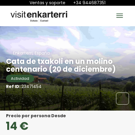
Ventas y soporte
+34 944687351
Enkarterri, España
Cata de txakoli en un molino
centenario (20 de diciembre)
Actividad
Ref ID:
23471454
precio por persona Desde
14 €