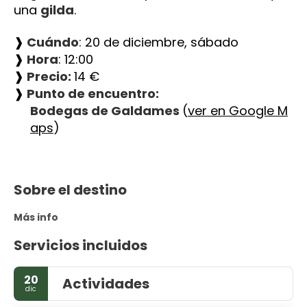
una 
gilda
.
❱
 Cuándo
: 20 de diciembre, sábado
❱
 Hora
: 12:00
❱
 Precio: 
14 €
❱
 Punto de encuentro:
Bodegas de Galdames 
(
ver en Google M
aps
)
Sobre el destino
Más info
Servicios incluidos
20
Actividades
dic